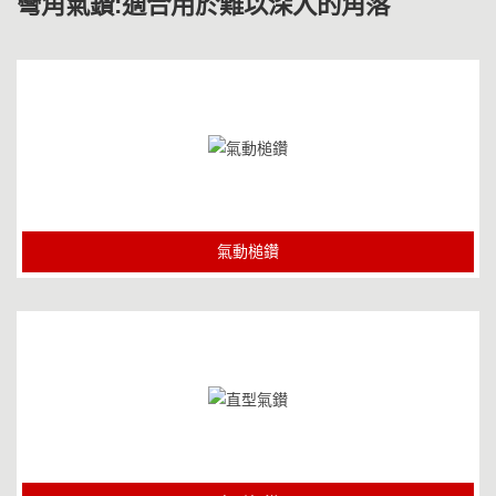
彎角氣鑚:適合用於難以深入的角落
氣動槌鑽