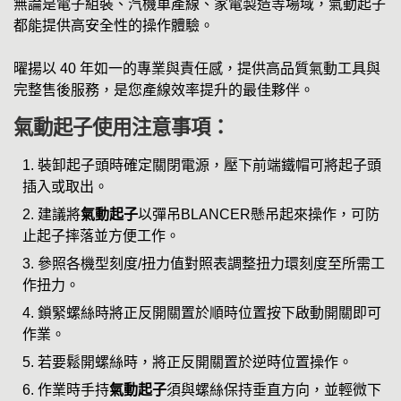
無論是電子組裝、汽機車產線、家電製造等場域，氣動起子
都能提供高安全性的操作體驗。
曜揚以 40 年如一的專業與責任感，提供高品質氣動工具與
完整售後服務，是您產線效率提升的最佳夥伴。
氣動起子使用注意事項：
裝卸起子頭時確定關閉電源，壓下前端鐵帽可將起子頭
插入或取出。
建議將
氣動起子
以彈吊BLANCER懸吊起來操作，可防
止起子摔落並方便工作。
參照各機型刻度/扭力值對照表調整扭力環刻度至所需工
作扭力。
鎖緊螺絲時將正反開關置於順時位置按下啟動開關即可
作業。
若要鬆開螺絲時，將正反開關置於逆時位置操作。
作業時手持
氣動起子
須與螺絲保持垂直方向，並輕微下