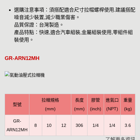
選購注意事項：須搭配適合尺寸拉帽螺桿使用.建議搭配
噪音減少裝置,減少職業傷害。
品質保證：台灣製造。
產品特點：快速,適合汽車組裝,金屬組裝使用,零組件組
裝使用。
GR-ARN12MH
拉帽規格
長度
膠管
進氣口
重量
型號
(mm)
(mm)
(inch)
(NPT)
(kg)
GR-
8
10
12
306
1/4
1/4
3.6
ARN12MH
了解更多資訊