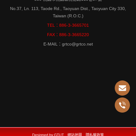
No.37, Ln. 113, Taode Rd., Taoyuan Dist., Taoyuan City 330,
Taiwan (R.O.C.)
TEL：886-3-3665701
FAX：886-3-3665220
E-MAIL：grtco@grtco.net
Designed by GTUT
網站地圖
隱私權政策