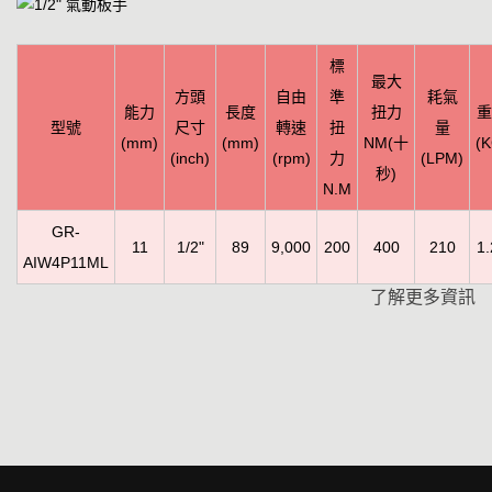
標
最大
方頭
自由
準
耗氣
能力
長度
扭力
重
型號
尺寸
轉速
扭
量
(mm)
(mm)
NM(十
(K
(inch)
(rpm)
力
(LPM)
秒)
N.M
GR-
11
1/2"
89
9,000
200
400
210
1.
AIW4P11ML
了解更多資訊