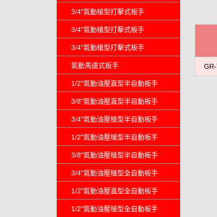
3/4"氣動槍型打擊式板手
3/4"氣動槍型打擊式板手
3/4"氣動槍型打擊式板手
氣動馬達式板手
GR-
1/2"氣動油壓直型半自動板手
3/8"氣動油壓直型半自動板手
3/4"氣動油壓槍型半自動板手
1/2"氣動油壓槍型半自動板手
3/8"氣動油壓槍型半自動板手
3/4"氣動油壓槍型全自動板手
1/2"氣動油壓直型全自動板手
1/2"氣動油壓槍型全自動板手