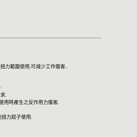
扭力範圍使用.可減少工作傷害..
.
求.
使用時產生之反作用力傷害.
動扭力起子使用.