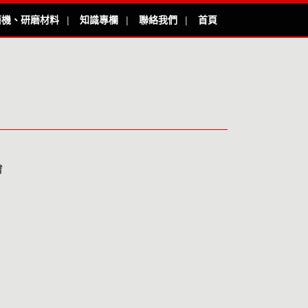
磨機、研磨材料
知識專欄
聯絡我們
首頁
臂